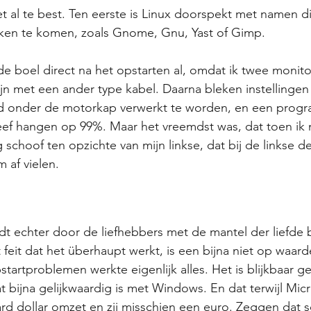
iet al te best. Ten eerste is Linux doorspekt met namen di
ijken te komen, zoals Gnome, Gnu, Yast of Gimp.
e boel direct na het opstarten al, omdat ik twee monito
jn met een ander type kabel. Daarna bleken instellingen 
d onder de motorkap verwerkt te worden, en een progr
eef hangen op 99%. Maar het vreemdst was, dat toen ik m
choof ten opzichte van mijn linkse, dat bij de linkse de
 af vielen.
rdt echter door de liefhebbers met de mantel der liefde 
t feit dat het überhaupt werkt, is een bijna niet op waard
startproblemen werkte eigenlijk alles. Het is blijkbaar g
 bijna gelijkwaardig is met Windows. En dat terwijl Micr
jard dollar omzet en zij misschien een euro. Zeggen dat