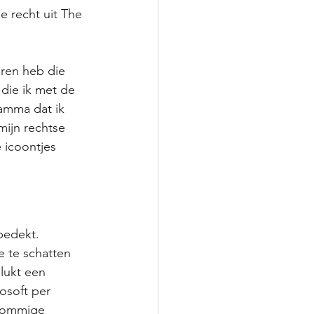
e recht uit The 
ren heb die 
die ik met de 
amma dat ik 
ijn rechtse 
 icoontjes 
bedekt. 
e te schatten 
elukt een 
osoft per 
 sommige 