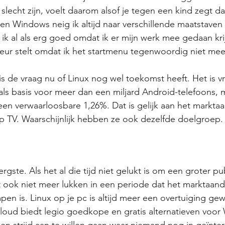
slecht zijn, voelt daarom alsof je tegen een kind zegt da
 en Windows neig ik altijd naar verschillende maatstaven
k al als erg goed omdat ik er mijn werk mee gedaan krijg
ur stelt omdat ik het startmenu tegenwoordig niet meer
is de vraag nu of Linux nog wel toekomst heeft. Het is vr
 als basis voor meer dan een miljard Android-telefoons, 
een verwaarloosbare 1,26%. Dat is gelijk aan het markta
p TV. Waarschijnlijk hebben ze ook dezelfde doelgroep.
rgste. Als het al die tijd niet gelukt is om een groter pub
t ook niet meer lukken in een periode dat het marktaand
pen is. Linux op je pc is altijd meer een overtuiging ge
cloud biedt legio goedkope en gratis alternatieven voo