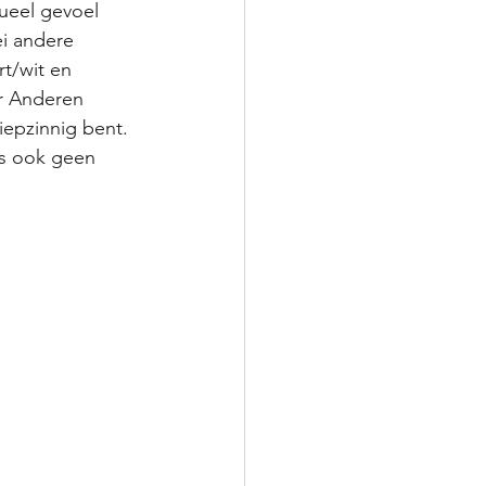
tueel gevoel 
ei andere 
t/wit en 
r Anderen 
iepzinnig bent. 
es ook geen 