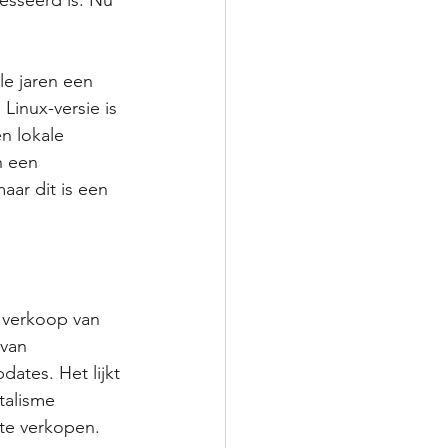
resseerd is. Nu 
le jaren een 
inux-versie is 
n lokale 
n een 
ar dit is een 
e verkoop van 
van 
ates. Het lijkt 
talisme 
 te verkopen.