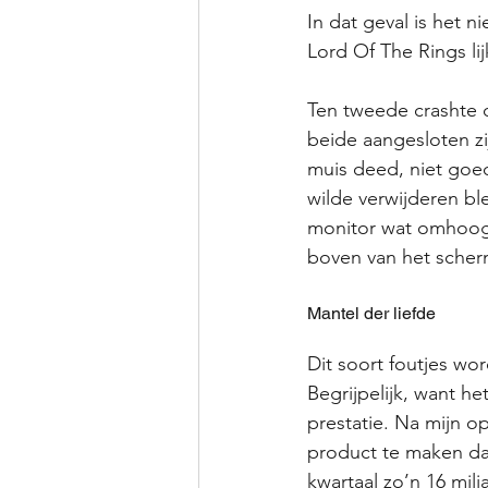
In dat geval is het n
Lord Of The Rings l
Ten tweede crashte d
beide aangesloten zi
muis deed, niet goe
wilde verwijderen bl
monitor wat omhoog s
boven van het scherm
Mantel der liefde
Dit soort foutjes wo
Begrijpelijk, want he
prestatie. Na mijn op
product te maken dat
kwartaal zo’n 16 mil