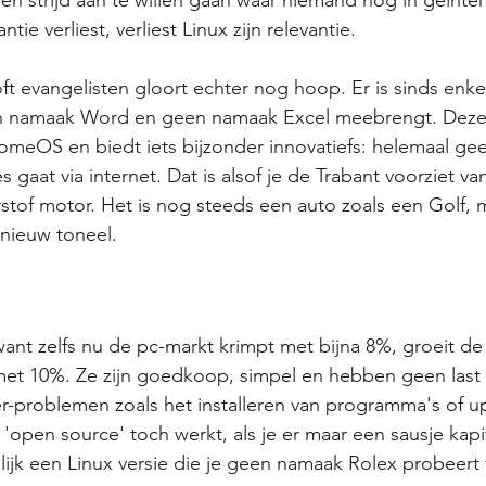
 een strijd aan te willen gaan waar niemand nog in geïnte
tie verliest, verliest Linux zijn relevantie.
ft evangelisten gloort echter nog hoop. Er is sinds enke
en namaak Word en geen namaak Excel meebrengt. Deze L
meOS en biedt iets bijzonder innovatiefs: helemaal gee
es gaat via internet. Dat is alsof je de Trabant voorziet va
of motor. Het is nog steeds een auto zoals een Golf, ma
 nieuw toneel.
 want zelfs nu de pc-markt krimpt met bijna 8%, groeit d
met 10%. Ze zijn goedkoop, simpel en hebben geen last 
r-problemen zoals het installeren van programma's of upd
t 'open source' toch werkt, als je er maar een sausje kapi
lijk een Linux versie die je geen namaak Rolex probeert