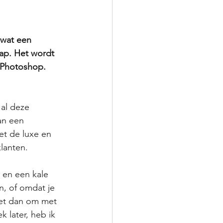
 wat een 
hap. Het wordt 
Photoshop. 
al deze 
an een 
et de luxe en 
lanten.
, en een kale 
n, of omdat je 
het dan om met 
 later, heb ik 