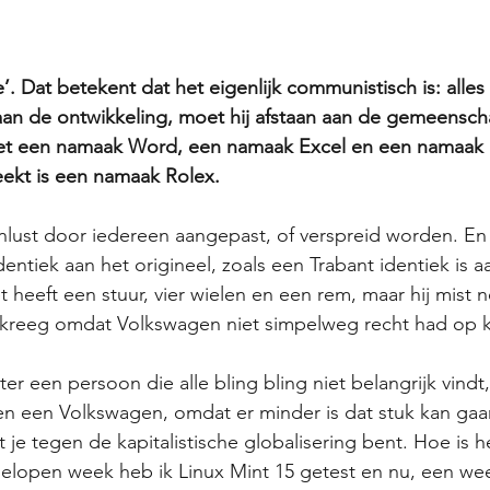
’. Dat betekent dat het eigenlijk communistisch is: alles
gt aan de ontwikkeling, moet hij afstaan aan de gemeensc
et een namaak Word, een namaak Excel en een namaak 
ekt is een namaak Rolex. 
nlust door iedereen aangepast, of verspreid worden. En 
entiek aan het origineel, zoals een Trabant identiek is a
 heeft een stuur, vier wielen en een rem, maar hij mist n
f kreeg omdat Volkswagen niet simpelweg recht had op k
ter een persoon die alle bling bling niet belangrijk vindt
en een Volkswagen, omdat er minder is dat stuk kan gaa
t je tegen de kapitalistische globalisering bent. Hoe is 
elopen week heb ik Linux Mint 15 getest en nu, een week