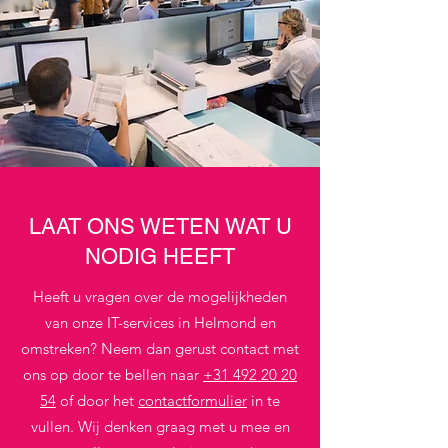
LAAT ONS WETEN WAT U
NODIG HEEFT
Heeft u vragen over de mogelijkheden
van onze IT-services in Helmond en
omstreken? Neem dan gerust contact met
ons op door te bellen naar
+31 492 20 20
54
of door het
contactformulier
in te
vullen. Wij denken graag met u mee en