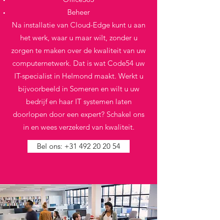
Beheer
Na installatie van Cloud-Edge kunt u aan
het werk, waar u maar wilt, zonder u
zorgen te maken over de kwaliteit van uw
computernetwerk. Dat is wat Code54 uw
IT-specialist in Helmond maakt. Werkt u
bijvoorbeeld in Someren en wilt u uw
bedrijf en haar IT systemen laten
doorlopen door een expert? Schakel ons
in en wees verzekerd van kwaliteit.
Bel ons: +31 492 20 20 54