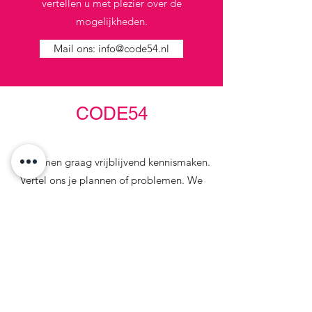
vertellen u met plezier over de
mogelijkheden.
Mail ons: info@code54.nl
CODE54
We komen graag vrijblijvend kennismaken.
Vertel ons je plannen of problemen. We
denken graag met je mee!