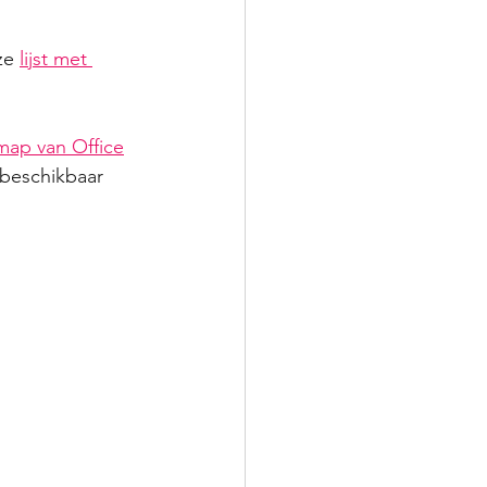
ze 
lijst met 
ap van Office
 beschikbaar 