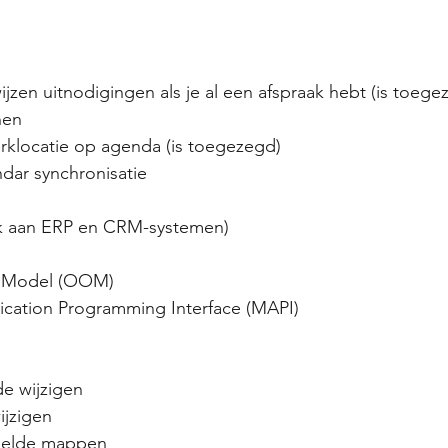
jzen uitnodigingen als je al een afspraak hebt (is toege
nen
klocatie op agenda (is toegezegd)
ndar synchronisatie
nk aan ERP en CRM-systemen)
t Model (OOM)
cation Programming Interface (MAPI)
e wijzigen
jzigen
eelde mappen