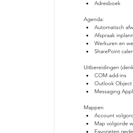
Adresboek
Agenda:
Automatisch afwi
Afspraak inplan
Werkuren en wer
SharePoint cale
Uitbereidingen (de
COM add-ins 
Outlook Objec
Messaging Appli
Mappen
Account volgord
Map volgorde wi
Favorieten ged