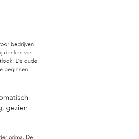
oor bedrijven 
ij denken van 
tlook. De oude 
 te beginnen 
omatisch 
g, gezien 
der prima. De 