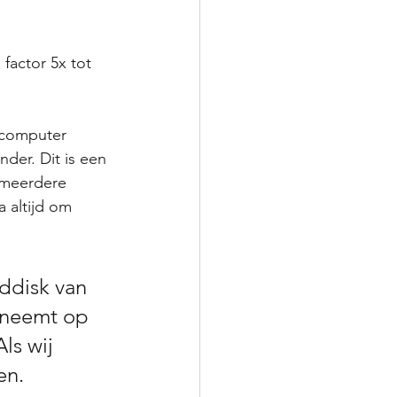
actor 5x tot 
 computer 
der. Dit is een 
 meerdere 
a altijd om 
ddisk van 
nneemt op 
ls wij 
en.