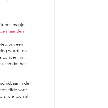
 Items mapje, 
nde maanden 
 Step om een 
king wordt, en 
erzonden, in 
nt aan dat het 
schikbaar in de 
hetzelfde voor 
's, die toch al 