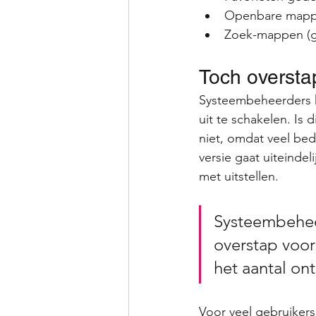
Openbare mappe
Zoek-mappen (ge
Toch overst
Systeembeheerders h
uit te schakelen. Is 
niet, omdat veel be
versie gaat uiteindel
met uitstellen. 
Systeembehee
overstap voor 
het aantal on
Voor veel gebruiker