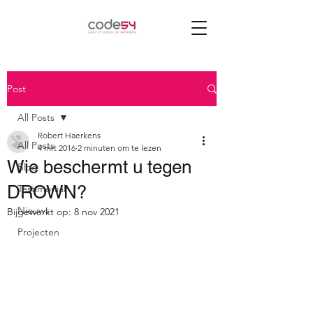
Post
All Posts
Robert Haerkens
All Posts
4 mrt 2016
2 minuten om te lezen
Wie beschermt u tegen
Blog
DROWN?
Testimonial
Nieuws
Bijgewerkt op:
8 nov 2021
Projecten