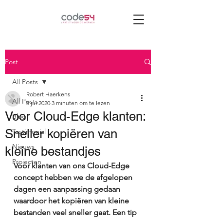
Post
All Posts
Robert Haerkens
All Posts
8 jul 2020
3 minuten om te lezen
Voor Cloud-Edge klanten:
Blog
Sneller kopiëren van
Testimonial
Nieuws
kleine bestandjes
Projecten
Voor klanten van ons Cloud-Edge 
concept hebben we de afgelopen 
dagen een aanpassing gedaan 
waardoor het kopiëren van kleine 
bestanden veel sneller gaat. Een tip 