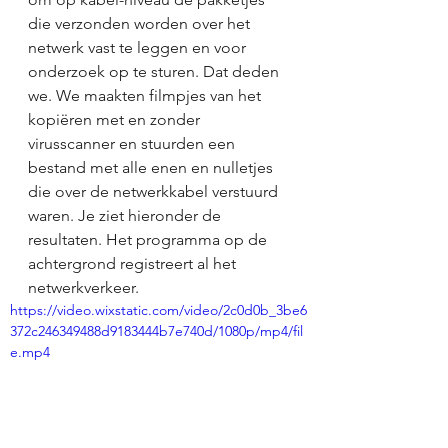
die verzonden worden over het 
netwerk vast te leggen en voor 
onderzoek op te sturen. Dat deden 
we. We maakten filmpjes van het 
kopiëren met en zonder 
virusscanner en stuurden een 
bestand met alle enen en nulletjes 
die over de netwerkkabel verstuurd 
waren. Je ziet hieronder de 
resultaten. Het programma op de 
achtergrond registreert al het 
netwerkverkeer.
https://video.wixstatic.com/video/2c0d0b_3be6
372c246349488d9183444b7e740d/1080p/mp4/fil
e.mp4