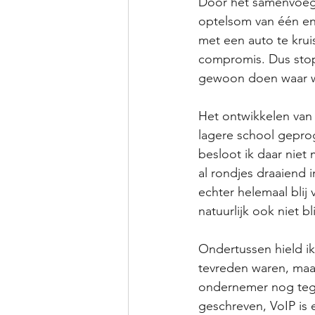
Door het samenvoege
optelsom van één en 
met een auto te krui
compromis. Dus stopt
gewoon doen waar w
Het ontwikkelen van 
lagere school geprog
besloot ik daar niet
al rondjes draaiend i
echter helemaal blij 
natuurlijk ook niet bl
Ondertussen hield ik 
tevreden waren, maar
ondernemer nog tege
geschreven, VoIP is