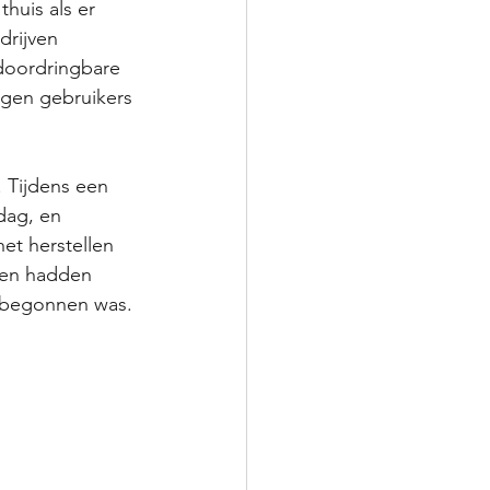
huis als er 
rijven 
doordringbare 
ngen gebruikers 
 Tijdens een 
dag, en 
et herstellen 
den hadden 
l begonnen was. 