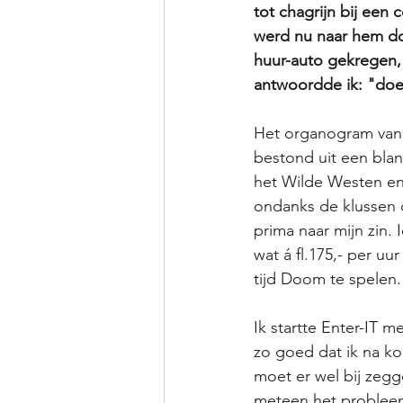
tot chagrijn bij een 
werd nu naar hem doo
huur-auto gekregen, 
antwoordde ik: "doe 
Het organogram va
bestond uit een bla
het Wilde Westen en 
ondanks de klussen d
prima naar mijn zin.
wat á fl.175,- per uur
tijd Doom te spelen.
Ik startte Enter-IT m
zo goed dat ik na kor
moet er wel bij zegg
meteen het probleem