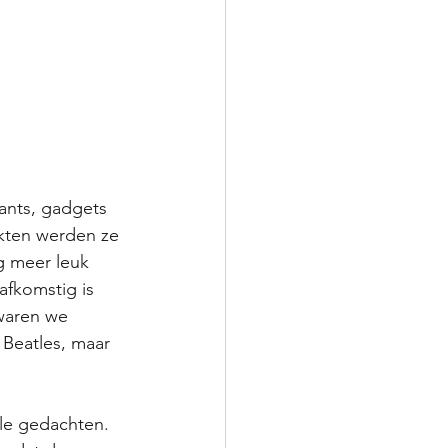
rants, gadgets 
akten werden ze 
g meer leuk 
afkomstig is 
waren we 
Beatles, maar 
e gedachten. 