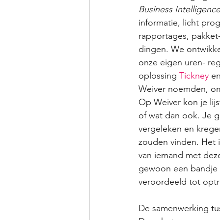
Business Intelligenc
informatie, licht pr
rapportages, pakket-
dingen. We ontwikke
onze eigen uren- regi
oplossing 
Tickney
 e
Weiver noemden, om
Op Weiver kon je lijs
of wat dan ook. Je ga
vergeleken en krege
zouden vinden. Het i
van iemand met dezel
gewoon een bandje i
veroordeeld tot optr
De samenwerking tu