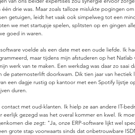
n van ons beider expertises zou synergie ervoor zorge
één drie was. Maar zoals talloze mislukte pogingen om 
sen getuigen, leidt het vaak ook simpelweg tot een mind
en we met startupje spelen, splitsten op en gingen all
e goed in waren.
software voelde als een date met een oude liefde. Ik ha
rammeerd, maar tijdens mijn afstuderen op het Natlab v
 mijn werk van te maken. Een werkdag was daar zo saai da
n de paternosterlift doorkwam. Dik tien jaar van hectiek l
van een dagje rustig op kantoor met een Spotify lijstje o
ijven duren.
contact met oud-klanten. Ik hielp ze aan andere IT-bedri
 eerlijk gezegd was het overal kommer en kwel. Ik moet
nkomen die zegt: "Ja, onze ERP-software lijkt wel spec
 een grote stap voorwaarts sinds dat onbetrouwbare ISD