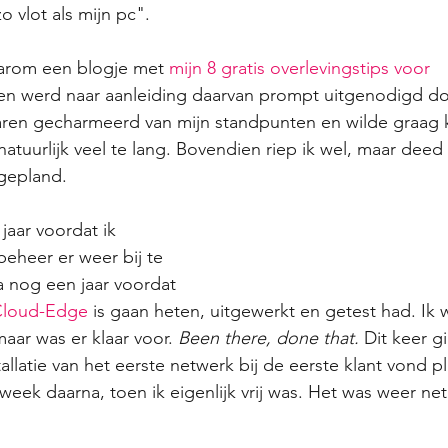
 vlot als mijn pc". 
aarom een blogje met 
mijn 8 gratis overlevingstips voor 
en werd naar aanleiding daarvan prompt uitgenodigd doo
ren gecharmeerd van mijn standpunten en wilde graag k
natuurlijk veel te lang. Bovendien riep ik wel, maar deed i
 gepland.
aar voordat ik 
eheer er weer bij te 
 nog een jaar voordat 
loud-Edge
 is gaan heten, uitgewerkt en getest had. Ik w
aar was er klaar voor. 
Been there, done that.
 Dit keer gi
llatie van het eerste netwerk bij de eerste klant vond p
eek daarna, toen ik eigenlijk vrij was. Het was weer net 