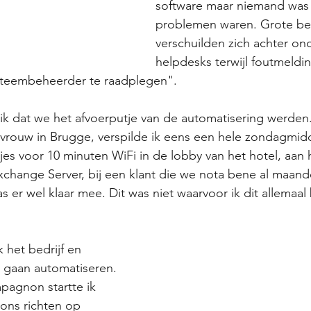
software maar niemand was t
problemen waren. Grote bed
verschuilden zich achter on
helpdesks terwijl foutmeldi
teembeheerder te raadplegen". 
ik dat we het afvoerputje van de automatisering werden.
vrouw in Brugge, verspilde ik eens een hele zondagmid
jes voor 10 minuten WiFi in de lobby van het hotel, aan h
xchange Server, bij een klant die we nota bene al maan
 er wel klaar mee. Dit was niet waarvoor ik dit allemaa
k het bedrijf en 
 gaan automatiseren. 
agnon startte ik 
ns richten op 