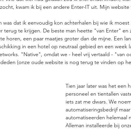
ezocht, kwam ik bij een andere Enter-IT uit. Mijn website
 was dat ik eenvoudig kon achterhalen bij wie ik moest
 terug te krijgen. De beste man heette "van Enter" en zi
te horen, een paar maatjes groter dan de mijne. Een lang
hikking in een hotel op neutraal gebied en een week la
Networks. "Native", omdat we - heel vrij vertaald - "van 
eden (onze oude website is nog terug te vinden op he
Tien jaar later was het een 
personeel en tientallen vast
iets zat me dwars. We noe
automatiseringsbedrijf maar
automatiseerden helemaal ni
Alleman installeerde bij onz