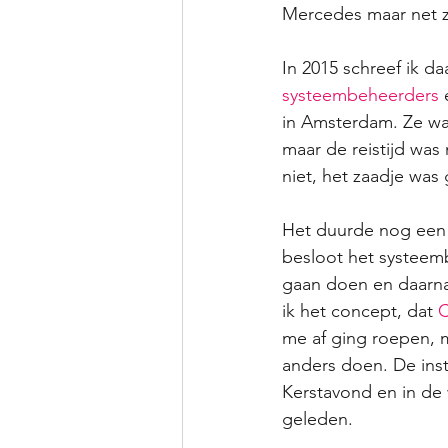
Mercedes maar net zo
In 2015 schreef ik d
systeembeheerders
 
in Amsterdam. Ze wa
maar de reistijd was 
niet, het zaadje was
Het duurde nog een j
besloot het systeemb
gaan doen en daarna
ik het concept, dat 
C
me af ging roepen, m
anders doen. De insta
Kerstavond en in de w
geleden.