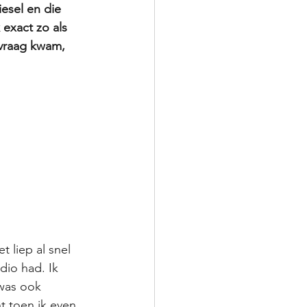
iesel en die 
exact zo als 
 vraag kwam, 
 liep al snel 
dio had. Ik 
was ook 
 toen ik even 