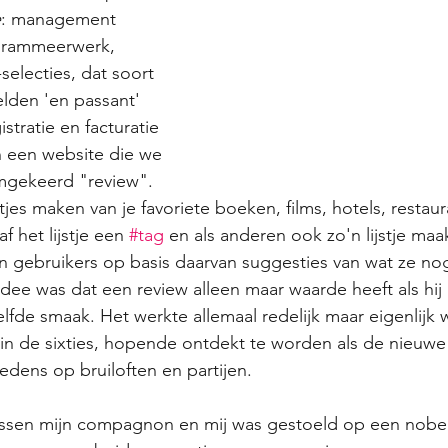
e
: management 
ogrammeerwerk, 
selecties, dat soort 
lden 'en passant' 
stratie en facturatie 
n een website die we 
gekeerd "review". 
tjes maken van je favoriete boeken, films, hotels, restau
f het lijstje een 
#tag
 en als anderen ook zo'n lijstje ma
n gebruikers op basis daarvan suggesties van wat ze no
dee was dat een review alleen maar waarde heeft als hij 
fde smaak. Het werkte allemaal redelijk maar eigenlijk 
n de sixties, hopende ontdekt te worden als de nieuwe 
edens op bruiloften en partijen.
ssen mijn compagnon en mij was gestoeld op een nobel