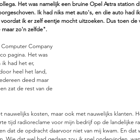
collega. Het was namelijk een bruine Opel Astra station d
rgeschoven. Ik had niks met auto's, en die auto had ik 
voordat ik er zelf eentje mocht uitzoeken. Dus toen de
maar zo'n zelfde". 
n Computer Company 
nco pagina. Het was 
ik had het er, 
oor heel het land, 
 Iedereen deed maar 
 en zat de rest van de 
et nauwelijks kosten, maar ook met nauwelijks klanten. Het
te tijd radioreclame voor mijn bedrijf op de landelijke ra
en dat de opdracht daarvoor niet van mij kwam. En dat 
. Wie dat wel had gedaan zou ik snel ondervinden, want