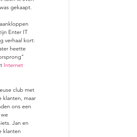
 was gekaapt.  
 aankloppen 
jn Enter IT 
 verhaal kort: 
ter heette 
oorsprong" 
t 
Internet 
heuse club met 
e klanten, maar 
mden ons een 
 we 
ets. Jan en 
e klanten 