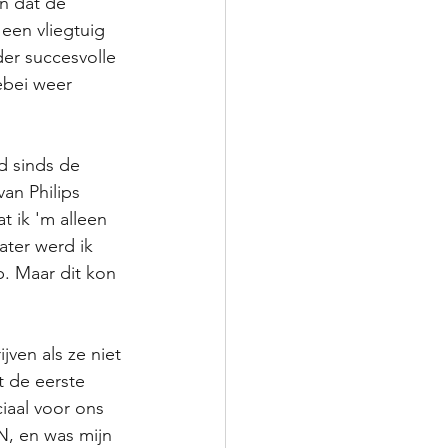
n dat de 
een vliegtuig 
er succesvolle 
ebei weer 
d sinds de 
an Philips 
t ik 'm alleen 
ater werd ik 
p. Maar dit kon 
jven als ze niet 
 de eerste 
iaal voor ons 
N, en was mijn 